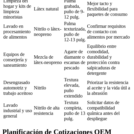
Limpieza del
Palma
Mejor tacto y
hogar y kits de
grabada,
Látex natural
flexibilidad para
limpieza
puño de 9-
paquetes de consumo
minoristas
12 pulg.
Palma
Lavado en
Confirmar requisitos
Nitrilo o látex-
texturizada,
procesamiento
de contacto con
neopreno
puño de
de alimentos
alimentos por mercado
12-13 pulg.
Equilibrio entre
Agarre de
comodidad,
Equipos de
Mezcla de
diamante o
durabilidad y
conserjería y
látex-neopreno
escamas de
protección contra
saneamiento
pescado
salpicaduras de
detergente
Textura
Desengrasado
Priorizar la resistencia
elevada,
automotriz y
Nitrilo
al aceite y la vida útil a
puño
trabajo aceitoso
la abrasión
extendido
Textura
Solicitar datos de
Lavado
Nitrilo de alta
completa,
compatibilidad
industrial y uso
resistencia
puño de 13
química antes del
general
pulg.
despliegue
Planificación de Cotizaciones OEM