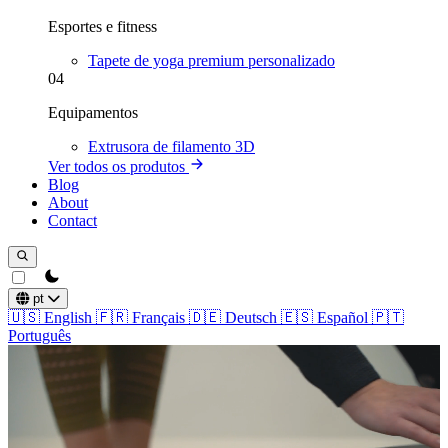
Esportes e fitness
Tapete de yoga premium personalizado
04
Equipamentos
Extrusora de filamento 3D
Ver todos os produtos
Blog
About
Contact
theme switcher
pt
🇺🇸
English
🇫🇷
Français
🇩🇪
Deutsch
🇪🇸
Español
🇵🇹
Português