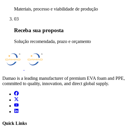
Materiais, processo e viabilidade de produção
03
Receba sua proposta
Solução recomendada, prazo e orçamento
Damao is a leading manufacturer of premium EVA foam and PPE,
committed to quality, innovation, and direct global supply.
facebook
x
youtube
linkedin
Quick Links