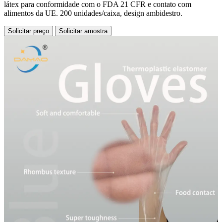
látex para conformidade com o FDA 21 CFR e contato com
alimentos da UE. 200 unidades/caixa, design ambidestro.
Solicitar preço
Solicitar amostra