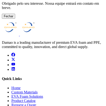
Obrigado pelo seu interesse. Nossa equipe entrará em contato em
breve.
Fechar
Damao is a leading manufacturer of premium EVA foam and PPE,
committed to quality, innovation, and direct global supply.
facebook
x
youtube
linkedin
Quick Links
Home
Custom Materials
EVA Foam Solutions
Product Catalog
Request a Quote