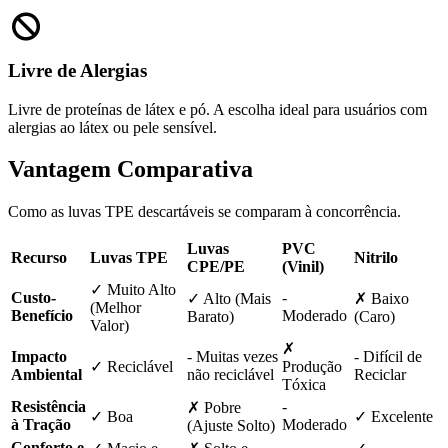
Livre de Alergias
Livre de proteínas de látex e pó. A escolha ideal para usuários com
alergias ao látex ou pele sensível.
Vantagem Comparativa
Como as luvas TPE descartáveis se comparam à concorrência.
Luvas
PVC
Recurso
Luvas TPE
Nitrilo
CPE/PE
(Vinil)
✓ Muito Alto
Custo-
-
✓ Alto (Mais
✗ Baixo
(Melhor
Benefício
Moderado
Barato)
(Caro)
Valor)
✗
Impacto
- Muitas vezes
- Difícil de
✓ Reciclável
Produção
Ambiental
não reciclável
Reciclar
Tóxica
Resistência
-
✗ Pobre
✓ Boa
✓ Excelente
à Tração
Moderado
(Ajuste Solto)
Conforto e