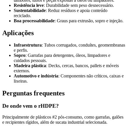
tambores, tubos e peças expostas a óleos ou limpadores.
Resistência leve
: Durabilidade sem peso desnecessário.
Sustentabilidade
: Reduz resíduos e apoia conteúdo
reciclado.
Boa processabilidade
: Graus para extrusão, sopro e injeção.
Aplicações
Infraestrutura
: Tubos corrugados, conduítes, geomembranas
e perfis.
Sopro
: Garrafas para detergentes, óleos, limpadores e
cuidados pessoais.
Madeira plástica
: Decks, cercas, bancos, pallets e móveis
externos.
Automotivo e indústria
: Componentes não críticos, caixas e
lixeiras.
Perguntas frequentes
De onde vem o rHDPE?
Principalmente de plásticos #2 pós-consumo, como garrafas, galões
e recipientes rígidos, além de sucata industrial selecionada.